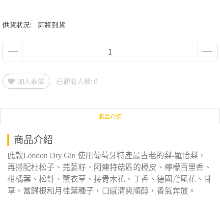
供貨狀況:
即將到貨
加入最愛
已觀看人數: 0
商品介紹
商品介紹
此款London Dry Gin 使用葡萄牙特產最古老的梨-羅恰梨，
再搭配杜松子、芫荽籽、阿連特菇區的橙皮、檸檬百里香、
柑橘葉、松針、薰衣草、接骨木花、丁香、德國鳶尾花、甘
草、當歸根和月桂葉種子，口感清爽順醇，香氣奔放。