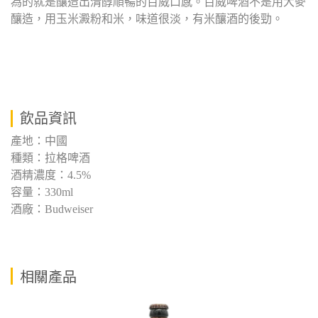
為的就是釀造出清醇順暢的百威口感。百威啤酒不是用大麥
釀造，用玉米澱粉和米，味道很淡，有米釀酒的後勁。
飲品資訊
產地：中國
種類：拉格啤酒
酒精濃度：4.5%
容量：330ml
酒廠：Budweiser
相關產品