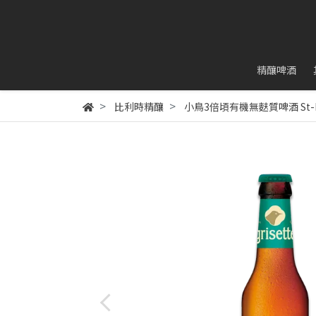
精釀啤酒
比利時精釀
小鳥3倍頃有機無麩質啤酒 St-Feuill