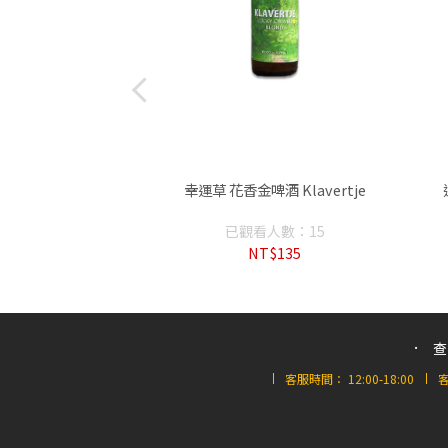
 Floris Apple
幸運草 花香金啤酒 Klavertje
人數：26
已觀看人數：15
T$130
NT$135
查
客服時間：
12:00-18:00