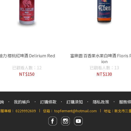
迪力 櫻桃紅啤酒 Delirium Red
富樂園 百香果水果白啤酒 Floris P
ion
已觀看人數：12
已觀看人數：13
NT$150
NT$130
詢
我的帳戶
訂購條款
訂購須知
隱私政策
服務
客服專線：
0229992609
信箱：
topferment@hotmail.com
地址：新北市三重區