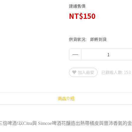
建議售價
NT$150
供貨狀況:
即將到貨
加入最愛
已觀看人數: 153
商品介紹
啤酒!以Citra與 Simcoe啤酒花釀造出熱帶橘皮與豐沛香氣的