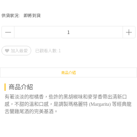
供貨狀況:
即將到貨
加入最愛
已觀看人數: 1
商品介紹
商品介紹
有著淡淡的柑橘香，些許的黑胡椒味和麥芽香帶出清新口
感，不甜的溫和口感，是調製瑪格麗特 (Margarita) 等經典龍
舌蘭雞尾酒的完美基酒。