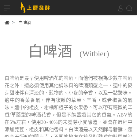
白啤酒
白啤酒
(Witbier)
白啤酒是最早使用啤酒花的啤酒，而他們被視為少數在啤酒
花之外，還必須使用其他調味料的啤酒類型之一，適中的麥
芽甜味伴有清淡的、穀物的、小麥的辛香，以及一點酸味。
適中的香菜香氣，伴有復雜的草藥、辛香，或者椒香的氣
味。適中的橙皮、柑橘和橙子的水果香。可以帶有輕微的辛
香/草藥型的啤酒花香，但是不能蓋過其它的香氣。ABV約
在5%左右，使用30~40%的未發芽小麥釀造，並會在過程中
添加芫荽、橙皮和其他香料。白啤酒是以天然酵母發酵，類
似今天所知的蘭比克，不同的地方在於發酵熟成的時間並沒