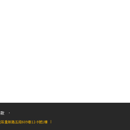
條款
重新路五段609巷12-9號1樓