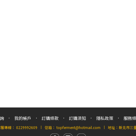
詢
我的帳戶
訂購條款
訂購須知
隱私政策
服務
客服專線：
0229992609
信箱：
topferment@hotmail.com
地址：新北市三重區