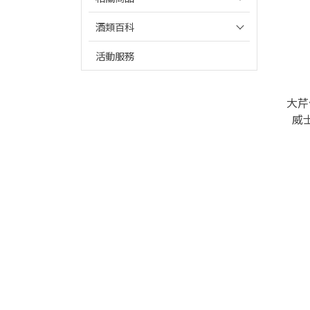
酒類百科
活動服務
大芹
威士
“B”