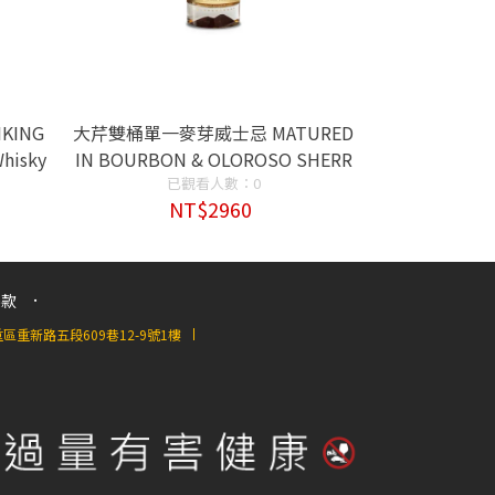
KING
大芹雙桶單一麥芽威士忌 MATURED
hisky
IN BOURBON & OLOROSO SHERR
已觀看人數：0
Y CASKS
NT$2960
條款
重新路五段609巷12-9號1樓